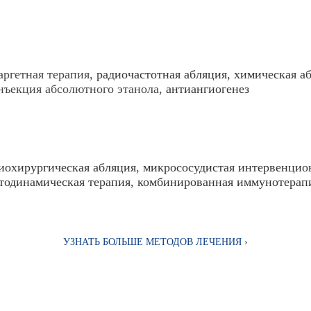
аргетная терапия,
радиочастотная абляция
,
химическая а
нъекция абсолютного этанола,
антиангиогенез
иохирургическая абляция
,
микрососудистая интервенцио
тодинамическая терапия
,
комбинированная иммунотерап
УЗНАТЬ БОЛЬШЕ МЕТОДОВ ЛЕЧЕНИЯ ›