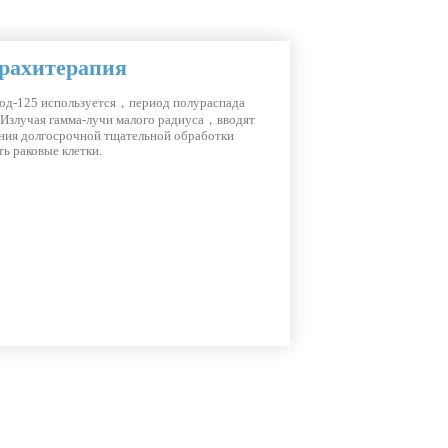
амическая терапия
 инициированная лазером. При внутривенном
в раковые ткани поглощают большое количество
как нормальные ткани редко поглощают их，
ером， а раковые клетки разрушаются и