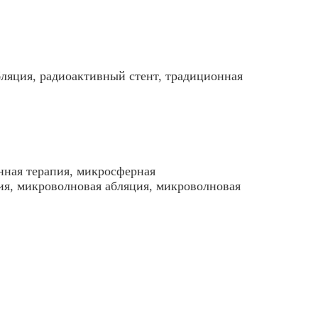
бляция
,
радиоактивный стент
,
традиционная
нная терапия
,
микросферная
ия
,
микроволновая абляция
,
микроволновая