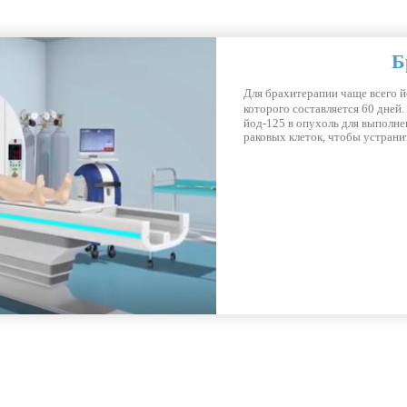
Фотодин
Это фотохимическая реакция，
введении фотосенсибилизаторо
фотосенсибилизаторов， тогда 
облучают рак специальным лаз
умирают.