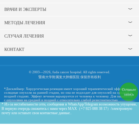
ВРАЧИ И ЭКСПЕРТЫ
МЕТОДЫ ЛЕЧЕНИЯ
СЛУЧАЯ ЛЕЧЕНИЯ
КОНТАКТ
© 2003—2026, fuda cancer hospital. All rights reserved.
暨南大学附属复大肿瘤医院 保留所有权利
*Дисклеймер: Хирургическая резекция имеет хороший терапевтический эффект на
Оставьте
солидные опухоли на ранней стадии, но она не подходит для опухолей на средней и
запись
поздней стадиях. Эффект лечения варьируется от человека к человеку. Для пациентов
с опухолями на средней и поздней с относительно слабой резистентностью
минимально инвазивное лечение в сочетании с лучевой терапией и химиотерапией
* Из-за нестабильности сети, сообщения в WhatsApp/Telegram возможность упущения,
может эффективно уменьшить повреждения и побочные эффекты, вызванные
В первую очередь свяжитесь с нами через MAX（+7 925 088 38 17）/электронную
лечением, и помочь пациентам получить лучшие результаты лечения.
почту или оставьте свои контактные данные..
ОНЛАЙН ЗАПИСЬ
ПОСЛЕДНЯЯ
ВРАЧИ И
ИСТОРИИ
ТЕРАПИЯ
ЭКСПЕРТЫ
ПАЦИЕНТОВ