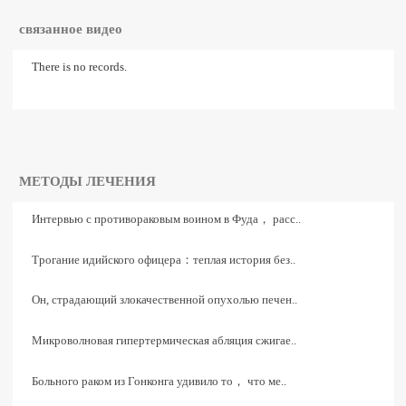
связанное видео
There is no records.
МЕТОДЫ ЛЕЧЕНИЯ
Интервью с противораковым воином в Фуда， расс..
Трогание идийского офицера：теплая история без..
Он, страдающий злокачественной опухолью печен..
Микроволновая гипертермическая абляция сжигае..
Больного раком из Гонконга удивило то， что ме..