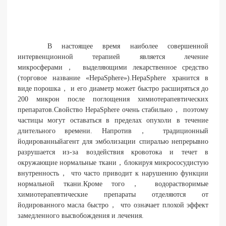
В настоящее время наиболее совершенной
интервенционной терапией является лечение
микросферами， выделяющими лекарственное средство
(торговое название «HepaSphere»).HepaSphere хранится в
виде порошка， и его диаметр может быстро расширяться до
200 микрон после поглощения химиотерапевтических
препаратов.Свойство HepaSphere очень стабильно， поэтому
частицы могут оставаться в пределах опухоли в течение
длительного времени. Напротив， традиционный
йодированныйагент для эмболизации спиралью непрерывно
разрушается из-за воздействия кровотока и течет в
окружающие нормальные ткани，блокируя микрососудистую
внутренность， что часто приводит к нарушению функции
нормальной ткани.Кроме того， водорастворимые
химиотерапевтические препараты отделяются от
йодированного масла быстро， что означает плохой эффект
замедленного высвобождения и лечения.