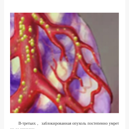
В-третьих， заблокированная опухоль постепенно умрет