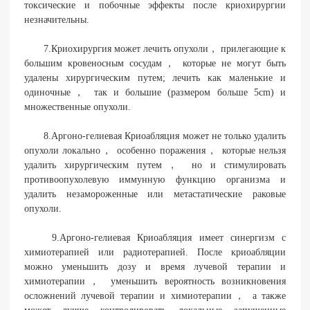
токсические и побочные эффекты после криохирургии
незначительны.
7.Криохирургия может лечить опухоли， прилегающие к
большим кровеносным сосудам， которые не могут быть
удалены хирургическим путем; лечить как маленькие и
одиночные， так и большие (размером больше 5cm) и
множественные опухоли.
8.Аргоно-гелиевая Криоабляция может не только удалить
опухоли локально， особенно поражения， которые нельзя
удалить хирургическим путем， но и стимулировать
противоопухолевую иммунную функцию организма и
удалить незамороженные или метастатические раковые
опухоли.
9.Аргоно-гелиевая Криоабляция имеет синергизм с
химиотерапией или радиотерапией. После криоабляции
можно уменьшить дозу и время лучевой терапии и
химиотерапии， уменьшить вероятность возникновения
осложнений лучевой терапии и химиотерапии， а также