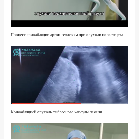
Процесс криоабляции аргон-гелиевым при опухоли полости рта...
Криоабляцией опухоль фиброзного капсулы печени...