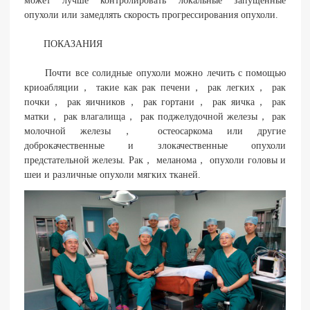
может лучше контролировать локальные запущенные
опухоли или замедлять скорость прогрессирования опухоли.
ПОКАЗАНИЯ
Почти все солидные опухоли можно лечить с помощью
криоабляции， такие как рак печени， рак легких， рак
почки， рак яичников， рак гортани， рак яичка， рак
матки， рак влагалища， рак поджелудочной железы， рак
молочной железы， остеосаркома или другие
доброкачественные и злокачественные опухоли
предстательной железы. Рак， меланома， опухоли головы и
шеи и различные опухоли мягких тканей.