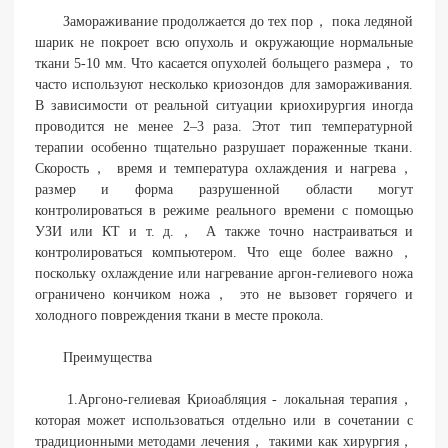
Замораживание продолжается до тех пор， пока ледяной
шарик не покроет всю опухоль и окружающие нормальные
ткани 5-10 мм. Что касается опухолей больщего размера， то
часто используют несколько криозондов для замораживания.
В зависимости от реальной ситуации криохирургия иногда
проводится не менее 2–3 раза. Этот тип температурной
терапии особенно тщательно разрушает пораженные ткани.
Скорость， время и температура охлаждения и нагрева，
размер и форма разрушенной области могут
контролироваться в режиме реального времени с помощью
УЗИ или КТ и т. д.， А также точно настраиваться и
контролироваться компьютером. Что еще более важно，
поскольку охлаждение или нагревание аргон-гелиевого ножа
ограничено кончиком ножа， это не вызовет горячего и
холодного повреждения ткани в месте прокола.
Преимущества
1.Аргоно-гелиевая Криоабляция - локальная терапия，
которая может использоваться отдельно или в сочетании с
традиционными методами лечения， такими как хирургия，