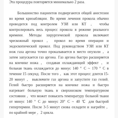
Эта процедура повторяется минимально 2 раза.
Большинство пациентов подвергаются общей анестезии
во время криоабляции. Во время лечения прокола обычно
проводится под контролем УЗИ или КТ， чтобы
контролировать весь процесс прокола в режиме реального
времени. Методы хирургической прокола включают
чрескожный прокол， прокол во время операции и
эндоскопический прокол. Под руководством УЗИ или КТ
нож газа аргона точно прокалывается в место опухоли， а
затем запускается газ аргона. Газ аргона быстро расширяется
на кончике ножа， создавая охлаждающий эффект， и
больная ткань охлаждается до минус 140 ° C ~ 170 ° C в
течение 15 секунд. После того， как этот процесс длится 15-
20 минут， выключите газ аргона и запустите газ гелий.
Гелий быстро расширяется на кончике ножа и быстро
нагревает больную ткань в сверхнизком температурном
состоянии， что может повысить температуру больной ткани
от минус 140 ° С до минус 20° С ~ 40 ℃ для быстрой
гипертермии. После 3-5 минут снова охладите и нагрейте，
по крайней мере， 2 цикла.