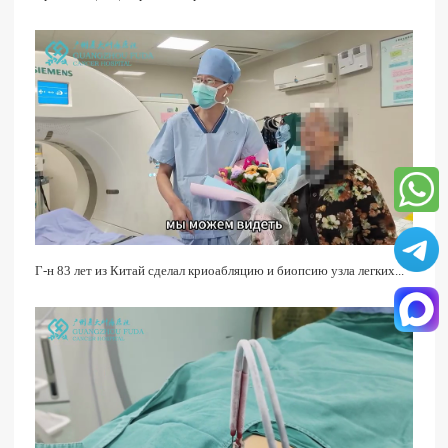
Г-н 83 лет из Китай сделал криоабляцию и биопсию узла легких...