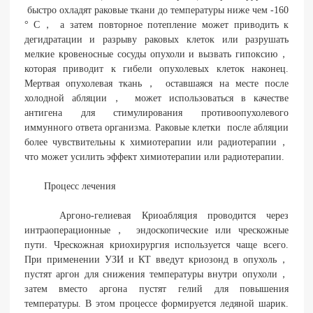
быстро охладят раковые ткани до температуры ниже чем -160
° C， а затем повторное потепление может приводить к
дегидратации и разрыву раковых клеток или разрушать
мелкие кровеносные сосуды опухоли и вызвать гипоксию，
которая приводит к гибели опухолевых клеток наконец.
Мертвая опухолевая ткань， оставшаяся на месте после
холодной абляции， может использоваться в качестве
антигена для стимулирования противоопухолевого
иммунного ответа организма. Раковые клетки после абляции
более чувствительны к химиотерапии или радиотерапии，
что может усилить эффект химиотерапии или радиотерапии.
Процесс лечения
Аргоно-гелиевая Криоабляция проводится через
интраоперационные， эндоскопические или чрескожные
пути. Чрескожная криохирургия используется чаще всего.
При применении УЗИ и КТ введут криозонд в опухоль，
пустят аргон для снижения температуры внутри опухоли，
затем вместо аргона пустят гелий для повышения
температуры. В этом процессе формируется ледяной шарик.