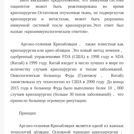
Было высказано предположение, что иммунная система
пациентов может быть реактивирована во время
криохирургии.Остаточная опухолевая ткань, не подвергнутая
криохирургии и метастазам, может быть разрушена
иммунной системой после криохирургии.Этот ответ был
назван «криоиммунологическим ответом».
Аргоно-гелиевая Криоабляция， также известная как
криохирургия или крио-абляция. Это новый метод лечения，
одобренный управлениями FDA (США) в 1998 году и SDA
(Китай) в 1999 году. Китай входит в число лучших в мире по
количеству случаев криохирургии и типам заболеваний.
Онкологическая больница Фуда (Гуанчжоу， Китай)
заимствовала эту технологию из США в 2000 году. До конца
2015 года в больнице Фуда было выполнено более 10，000
случаев криохирургии (больше 30 типов заболеваний)， что
принесло больнице огромную репутацию.
Принцип
Аргоно-гелиевая Криоабляция является одной из важных
технологий абляции. Основной принцип криохирургии：