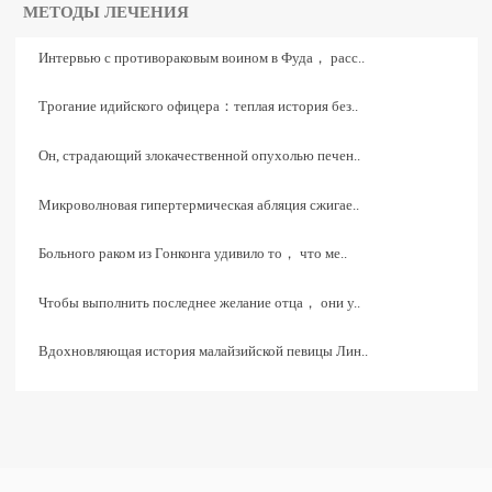
МЕТОДЫ ЛЕЧЕНИЯ
Интервью с противораковым воином в Фуда， расс..
Трогание идийского офицера：теплая история без..
Он, страдающий злокачественной опухолью печен..
Микроволновая гипертермическая абляция сжигае..
Больного раком из Гонконга удивило то， что ме..
Чтобы выполнить последнее желание отца， они у..
Вдохновляющая история малайзийской певицы Лин..