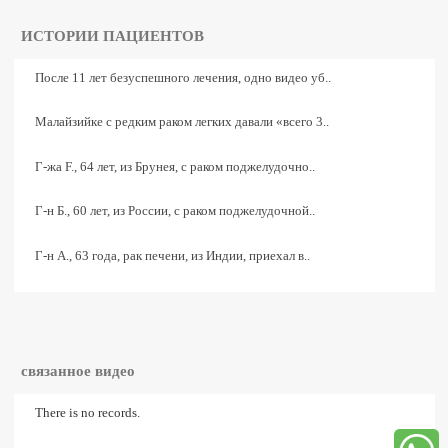
ИСТОРИИ ПАЦИЕНТОВ
После 11 лет безуспешного лечения, одно видео уб..
Малайзийке с редким раком легких давали «всего 3..
Г-жа F., 64 лет, из Брунея, с раком поджелудочно..
Г-н Б., 60 лет, из России, с раком поджелудочной..
Г-н A., 63 года, рак печени, из Индии, приехал в..
связанное видео
There is no records.