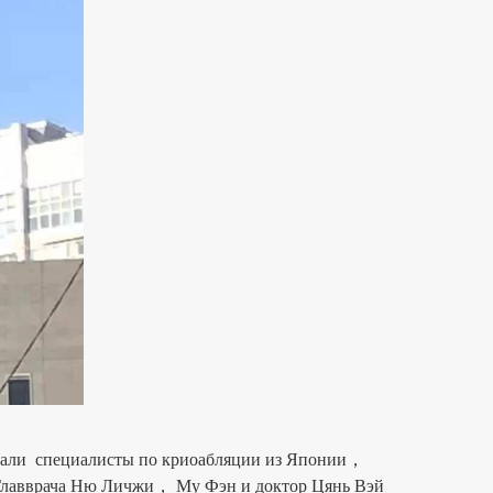
вали специалисты по криоабляции из Японии，
Главврача Ню Личжи， Му Фэн и доктор Цянь Вэй