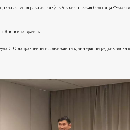
а лечения рака легких》.Онкологическая больница Фуда явля
т Японских врачей.
а： О направлении исследований криотерапии редких злокаче