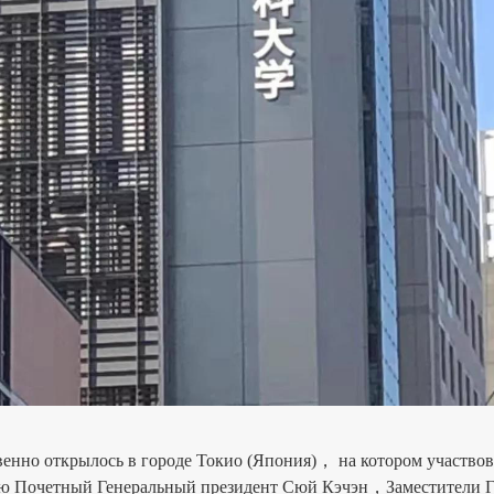
нно открылось в городе Токио (Япония)， на котором участво
ию Почетный Генеральный президент Сюй Кэчэн，Заместители 