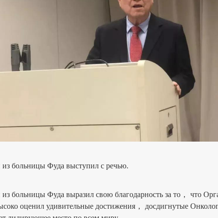
з больницы Фуда выступил с речью.
больницы Фуда выразил свою благодарность за то， что Орган
высоко оценил удивительные достижения， досдигнутые Онколог
т лидирующее место по всем миру.