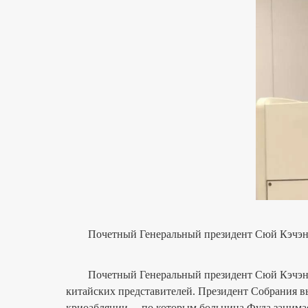
Почетный Генеральный президент Сюй Кэчэн и
Почетный Генеральный президент Сюй Кэчэн из 
китайских представителей. Президент Собрания 
криоабляции， по которым больница Фуда занимае